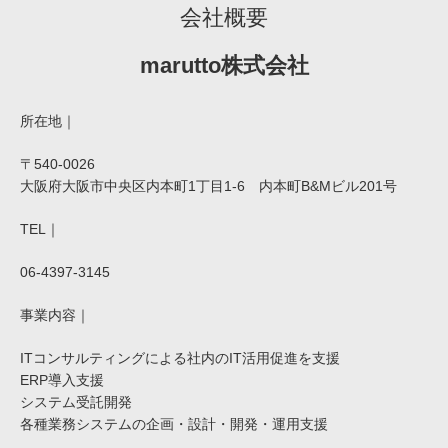
力フォームを通じて提供される情報を取得します。
会社概要
・第三者から提供される情報：お客様が外部サービスとの連携を
許可した場合、当該外部サービスから、IDや公開されているプロ
marutto株式会社
フィール情報などを取得することがあります。
・自動的に取得する情報：本サービスの利用過程で、IPアドレ
ス、ログ情報、Cookie情報、閲覧履歴、利用端末情報、位置情
所在地｜
報などを自動的に収集します。
〒540-0026
2. 個人情報の利用目的
大阪府大阪市中央区内本町1丁目1-6 内本町B&Mビル201号
当社は、取得した個人情報を以下の目的で利用いたします。
・本サービスの提供・運営のため
TEL｜
・お客様からのお問い合わせやご相談への対応のため
・本サービスの改善や新サービスの開発のため
06-4397-3145
・本サービスに関する統計データの作成のため
・マーケティング活動や広告配信のため
事業内容｜
・法令や規範に基づく対応のため
ITコンサルティングによる社内のIT活用促進を支援
3. 個人情報の第三者提供
ERP導入支援
当社は、以下の場合を除き、あらかじめお客様の同意を得ること
なく、個人情報を第三者に提供することはありません。
システム受託開発
・法令に基づく場合
各種業務システムの企画・設計・開発・運用支援
・人の生命、身体または財産の保護のために必要がある場合で、